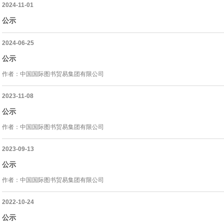
2024-11-01
公示
2024-06-25
公示
作者：中国国际图书贸易集团有限公司
2023-11-08
公示
作者：中国国际图书贸易集团有限公司
2023-09-13
公示
作者：中国国际图书贸易集团有限公司
2022-10-24
公示