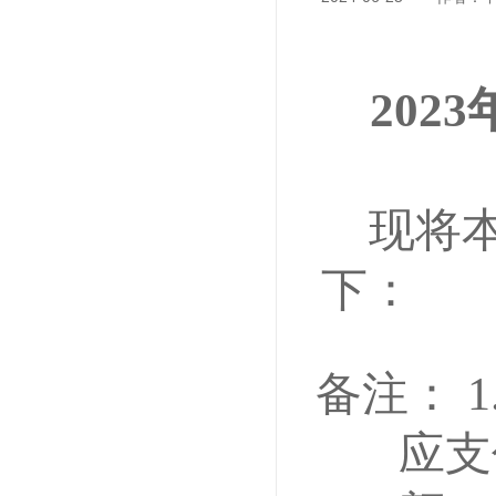
20
现将
下：
备注：
应支