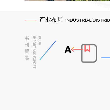
产业布局
INDUSTRIAL DISTRI