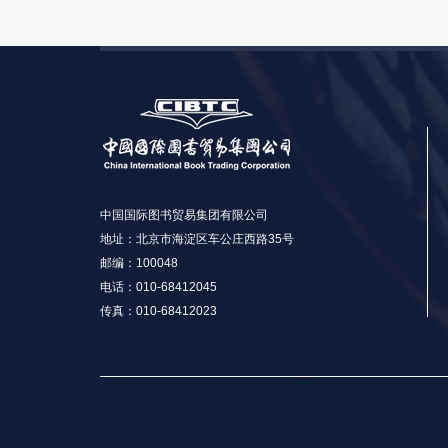
中国国际图书贸易集团有限公司
地址：北京市海淀区车公庄西路35号
邮编：100048
电话：010-68412045
传真：010-68412023