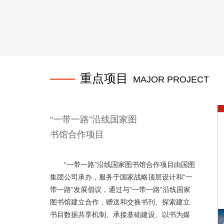
重点项目
MAJOR PROJECT
“一带一路”沿线国家图
书馆合作项目
“一带一路”沿线国家图书馆合作项目由国图
集团公司承办，服务于国家战略顶层设计和“一
带一路”发展倡议，通过与“一带一路”沿线国家
图书馆建立合作，赠送和交换书刊、探索建立
书目数据共享机制、承接基础建设、以书为媒